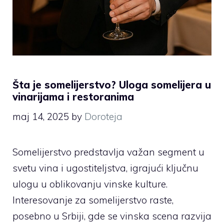
Šta je somelijerstvo? Uloga somelijera u
vinarijama i restoranima
maj 14, 2025
by
Doroteja
Somelijerstvo predstavlja važan segment u
svetu vina i ugostiteljstva, igrajući ključnu
ulogu u oblikovanju vinske kulture.
Interesovanje za somelijerstvo raste,
posebno u Srbiji, gde se vinska scena razvija