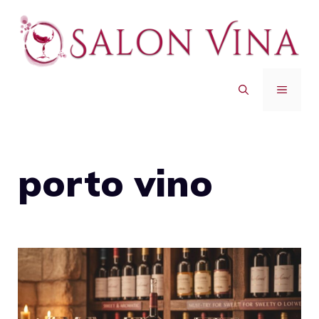
Skip
to
content
MENU
porto vino