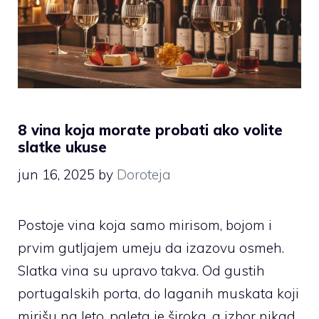
8 vina koja morate probati ako volite
slatke ukuse
jun 16, 2025
by
Doroteja
Postoje vina koja samo mirisom, bojom i
prvim gutljajem umeju da izazovu osmeh.
Slatka vina su upravo takva. Od gustih
portugalskih porta, do laganih muskata koji
mirišu na leto, paleta je široka, a izbor nikad