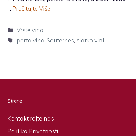
…
Pročitajte Više
Categories
Vrste vina
Tags
porto vino
,
Sauternes
,
slatko vini
Strane
Kontaktirajte nas
Politika Privatnosti